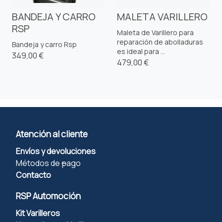
BANDEJA Y CARRO
MALETA VARILLERO
RSP
Maleta de Varillero para
reparación de abolladuras
Bandeja y carro Rsp
es ideal para ...
349,00 €
479,00 €
Atención al cliente
Envíos y devoluciones
Métodos de
p
ago
Contacto
RSP Automoción
Kit Varilleros