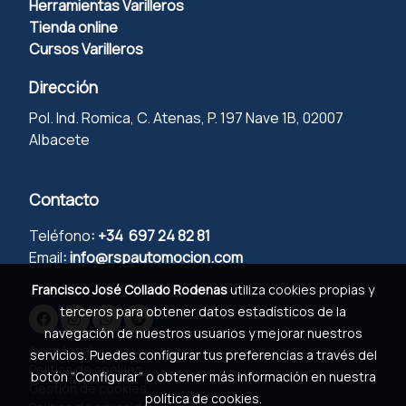
Herramientas Varilleros
Tienda online
Cursos Varilleros
Dirección
Pol. Ind. Romica, C. Atenas, P. 197 Nave 1B, 02007
Albacete
Contacto
Teléfono
:
+34 697 24 82 81
Email
:
info@rspautomocion.com
Francisco José Collado Rodenas
utiliza cookies propias y
terceros para obtener datos estadísticos de la
navegación de nuestros usuarios y mejorar nuestros
Aviso legal
servicios. Puedes configurar tus preferencias a través del
Política de cookies
botón “Configurar” o obtener más información en nuestra
Gestión de cookies
política de cookies
.