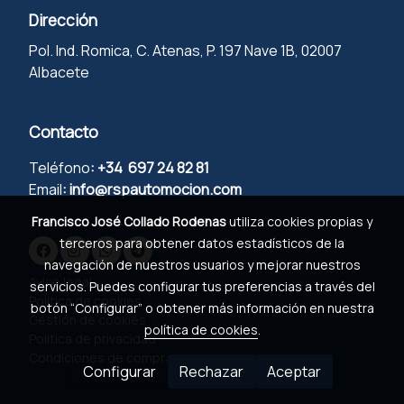
Dirección
Pol. Ind. Romica, C. Atenas, P. 197 Nave 1B, 02007
Albacete
Contacto
Teléfono
:
+34 697 24 82 81
Email
:
info@rspautomocion.com
Francisco José Collado Rodenas
utiliza cookies propias y
terceros para obtener datos estadísticos de la
navegación de nuestros usuarios y mejorar nuestros
Aviso legal
servicios. Puedes configurar tus preferencias a través del
Política de cookies
botón “Configurar” o obtener más información en nuestra
Gestión de cookies
política de cookies
.
Política de privacidad
Condiciones de compra
Configurar
Rechazar
Aceptar