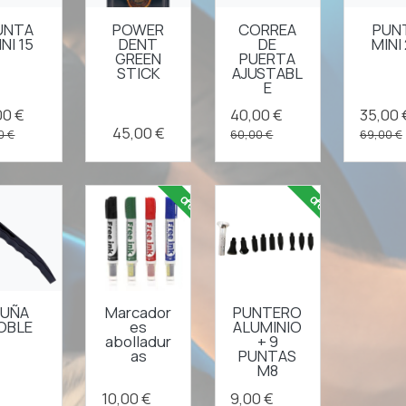
UNTA
POWER
CORREA
PUN
NI 15
DENT
DE
MINI
GREEN
PUERTA
STICK
AJUSTABL
E
00 €
40,00 €
35,00 
45,00 €
0 €
60,00 €
69,00 €
oferta
oferta
UÑA
Marcador
PUNTERO
OBLE
es
ALUMINIO
abolladur
+ 9
as
PUNTAS
M8
10,00 €
9,00 €