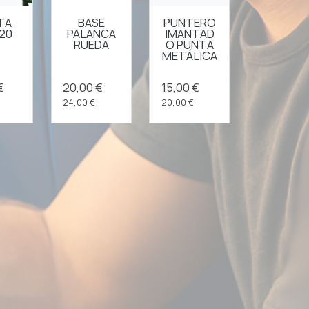
TA
BASE
PUNTERO
 20
PALANCA
IMANTAD
RUEDA
O PUNTA
METÁLICA
€
20,00 €
15,00 €
24,00 €
20,00 €