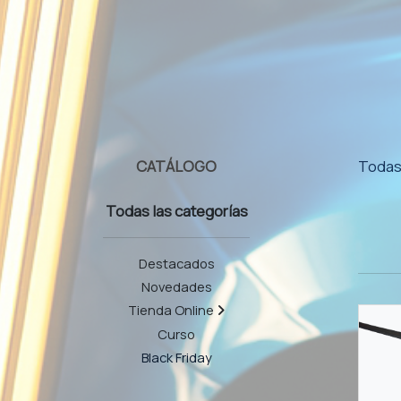
CATÁLOGO
Todas 
Todas las categorías
Destacados
Novedades
Tienda Online
Curso
Black Friday