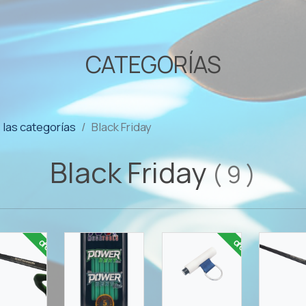
CATEGORÍAS
las categorías
Black Friday
Black Friday
(
9
)
oferta
oferta