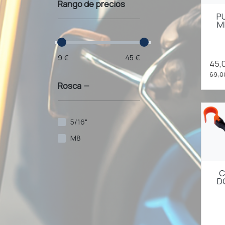
Rango de precios
P
MI
9 €
45 €
45,
69,0
Rosca
5/16"
M8
C
D