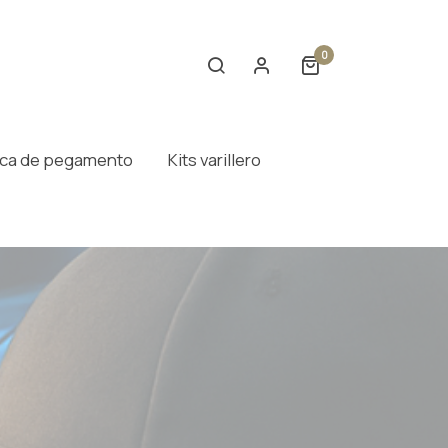
0
ca de pegamento
Kits varillero